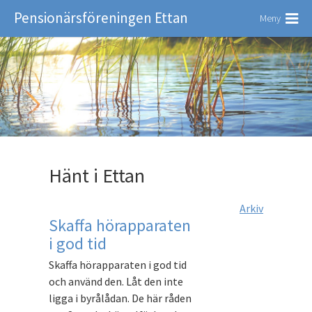
Pensionärsföreningen Ettan
Meny
Hänt i Ettan
Arkiv
Skaffa hörapparaten
i god tid
Skaffa hörapparaten i god tid
och använd den. Låt den inte
ligga i byrålådan. De här råden