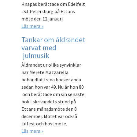
Knapas berättade om Edelfelt
i S.t Petersburg på Ettans
möte den 12 januari.
Läs mera »
Tankar om åldrandet
varvat med
julmusik
Åldrandet ur olika synvinklar
har Merete Mazzarella
behandlat i sina böcker ända
sedan hon var 49. Nu är hon 80
och berättade om sin senaste
bok I skrivandets stund på
Ettans månadsmöte den 8
december. Mötet var också
julfest och höstmöte.
Läs mera »